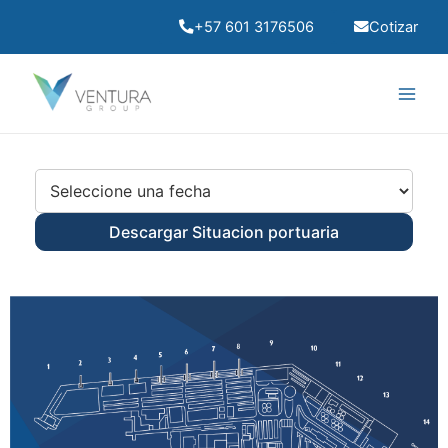
Ir
+57 601 3176506
Cotizar
al
contenido
Main
Men
Descargar Situacion portuaria